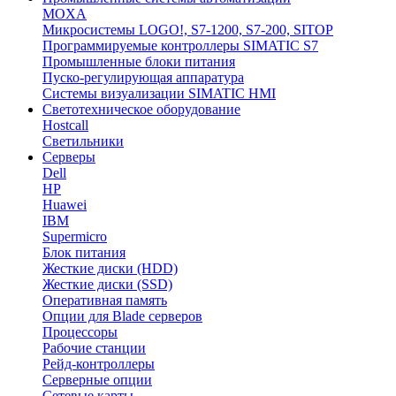
MOXA
Микросистемы LOGO!, S7-1200, S7-200, SITOP
Программируемые контроллеры SIMATIC S7
Промышленные блоки питания
Пуско-регулирующая аппаратура
Системы визуализации SIMATIC HMI
Светотехническое оборудование
Hostcall
Светильники
Серверы
Dell
HP
Huawei
IBM
Supermicro
Блок питания
Жесткие диски (HDD)
Жесткие диски (SSD)
Оперативная память
Опции для Blade серверов
Процессоры
Рабочие станции
Рейд-контроллеры
Серверные опции
Сетевые карты