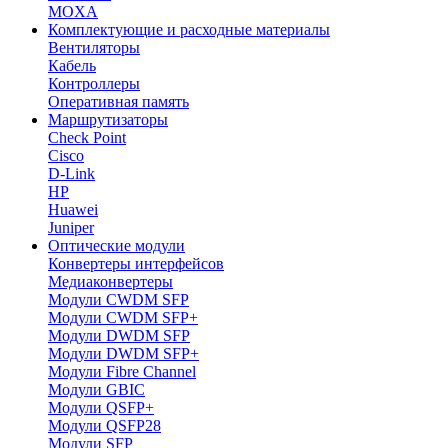
MOXA
Комплектующие и расходные материалы
Вентиляторы
Кабель
Контроллеры
Оперативная память
Маршрутизаторы
Check Point
Cisco
D-Link
HP
Huawei
Juniper
Оптические модули
Конвертеры интерфейсов
Медиаконвертеры
Модули CWDM SFP
Модули CWDM SFP+
Модули DWDM SFP
Модули DWDM SFP+
Модули Fibre Channel
Модули GBIC
Модули QSFP+
Модули QSFP28
Модули SFP