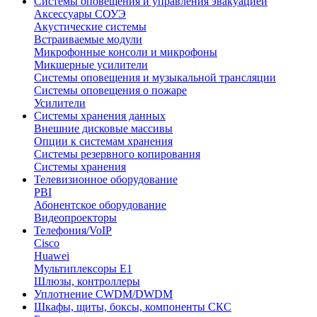
Системы оповещения и управления эвакуацией
Аксессуары СОУЭ
Акустические системы
Встраиваемые модули
Микрофонные консоли и микрофоны
Микшерные усилители
Системы оповещения и музыкальной трансляции
Системы оповещения о пожаре
Усилители
Системы хранения данных
Внешние дисковые массивы
Опции к системам хранения
Системы резервного копирования
Системы хранения
Телевизионное оборудование
PBI
Абонентское оборудование
Видеопроекторы
Телефония/VoIP
Cisco
Huawei
Мультиплексоры E1
Шлюзы, контроллеры
Уплотнение CWDM/DWDM
Шкафы, щиты, боксы, компоненты СКС