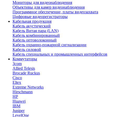
Мониторы для видеонаблюдения
Объективы для камер видеонаблюдения
Программное обеспечение, платы видеозахвата
Цифровые видеорегистраторы
Кабельная продукция
Кабель акустический
Кабель Витая пара (LAN)
Кабель комбинированный
Кабель оптоволоконный
Кабель охранно-пожарной сигнализации
Кабель силовой
Кабель специальных и промышленных интерфейсов
Коммутаторы
3com
Allied Telesis
Brocade Ruckus
Cisco
Eltex
Extreme Networks
Hirschmann
HP
Huawei
IBM
Juniper
LevelOne