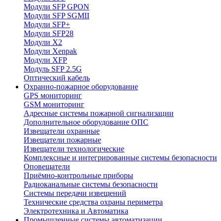
Модули SFP GPON
Модули SFP SGMII
Модули SFP+
Модули SFP28
Модули X2
Модули Xenpak
Модули XFP
Модуль SFP 2.5G
Оптический кабель
Охранно-пожарное оборудование
GPS мониторинг
GSM мониторинг
Адресные системы пожарной сигнализации
Дополнительное оборудование ОПС
Извещатели охранные
Извещатели пожарные
Извещатели технологические
Комплексные и интегрированные системы безопасноcти
Оповещатели
Приёмно-контрольные приборы
Радиоканальные системы безопасности
Системы передачи извещений
Технические средства охраны периметра
Электротехника и Автоматика
Промышленные системы автоматизации