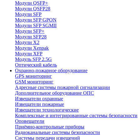
Модули QSFP+
Модули QSFP28
Модули SFP
Модули SFP GPON
Модули SFP SGMII
Модули SFP+
Модули SFP28
Модули X2
Модули Xenpak
Модули XFP
Модуль SFP 2.5G
Оптический кабель
Охранно-пожарное оборудование
GPS мониторинг
GSM мониторинг
Адресные системы пожарной сигнализации
Дополнительное оборудование ОПС
Извещатели охранные
Извещатели пожарные
Извещатели технологические
Комплексные и интегрированные системы безопасноcти
Оповещатели
Приёмно-контрольные приборы
Радиоканальные системы безопасности
Системы передачи извещений