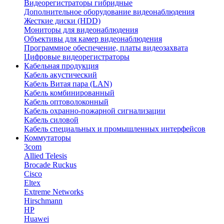
Видеорегистраторы гибридные
Дополнительное оборудование видеонаблюдения
Жесткие диски (HDD)
Мониторы для видеонаблюдения
Объективы для камер видеонаблюдения
Программное обеспечение, платы видеозахвата
Цифровые видеорегистраторы
Кабельная продукция
Кабель акустический
Кабель Витая пара (LAN)
Кабель комбинированный
Кабель оптоволоконный
Кабель охранно-пожарной сигнализации
Кабель силовой
Кабель специальных и промышленных интерфейсов
Коммутаторы
3com
Allied Telesis
Brocade Ruckus
Cisco
Eltex
Extreme Networks
Hirschmann
HP
Huawei