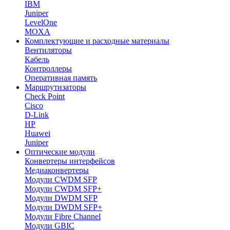
IBM
Juniper
LevelOne
MOXA
Комплектующие и расходные материалы
Вентиляторы
Кабель
Контроллеры
Оперативная память
Маршрутизаторы
Check Point
Cisco
D-Link
HP
Huawei
Juniper
Оптические модули
Конвертеры интерфейсов
Медиаконвертеры
Модули CWDM SFP
Модули CWDM SFP+
Модули DWDM SFP
Модули DWDM SFP+
Модули Fibre Channel
Модули GBIC