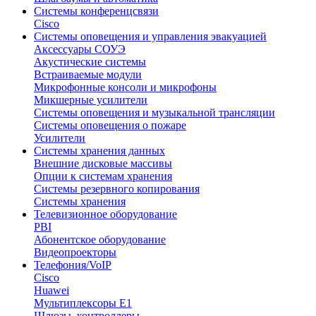
Системы конференцсвязи
Cisco
Системы оповещения и управления эвакуацией
Аксессуары СОУЭ
Акустические системы
Встраиваемые модули
Микрофонные консоли и микрофоны
Микшерные усилители
Системы оповещения и музыкальной трансляции
Системы оповещения о пожаре
Усилители
Системы хранения данных
Внешние дисковые массивы
Опции к системам хранения
Системы резервного копирования
Системы хранения
Телевизионное оборудование
PBI
Абонентское оборудование
Видеопроекторы
Телефония/VoIP
Cisco
Huawei
Мультиплексоры E1
Шлюзы, контроллеры