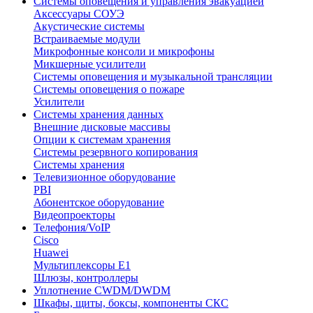
Системы оповещения и управления эвакуацией
Аксессуары СОУЭ
Акустические системы
Встраиваемые модули
Микрофонные консоли и микрофоны
Микшерные усилители
Системы оповещения и музыкальной трансляции
Системы оповещения о пожаре
Усилители
Системы хранения данных
Внешние дисковые массивы
Опции к системам хранения
Системы резервного копирования
Системы хранения
Телевизионное оборудование
PBI
Абонентское оборудование
Видеопроекторы
Телефония/VoIP
Cisco
Huawei
Мультиплексоры E1
Шлюзы, контроллеры
Уплотнение CWDM/DWDM
Шкафы, щиты, боксы, компоненты СКС