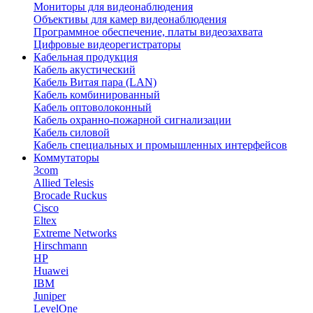
Мониторы для видеонаблюдения
Объективы для камер видеонаблюдения
Программное обеспечение, платы видеозахвата
Цифровые видеорегистраторы
Кабельная продукция
Кабель акустический
Кабель Витая пара (LAN)
Кабель комбинированный
Кабель оптоволоконный
Кабель охранно-пожарной сигнализации
Кабель силовой
Кабель специальных и промышленных интерфейсов
Коммутаторы
3com
Allied Telesis
Brocade Ruckus
Cisco
Eltex
Extreme Networks
Hirschmann
HP
Huawei
IBM
Juniper
LevelOne