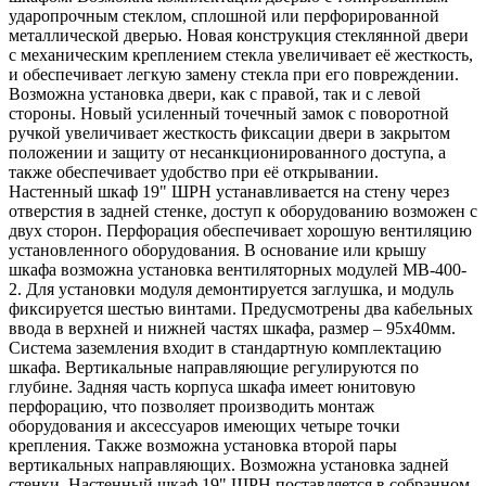
ударопрочным стеклом, сплошной или перфорированной
металлической дверью. Новая конструкция стеклянной двери
с механическим креплением стекла увеличивает её жесткость,
и обеспечивает легкую замену стекла при его повреждении.
Возможна установка двери, как с правой, так и с левой
стороны. Новый усиленный точечный замок с поворотной
ручкой увеличивает жесткость фиксации двери в закрытом
положении и защиту от несанкционированного доступа, а
также обеспечивает удобство при её открывании.
Настенный шкаф 19" ШРН устанавливается на стену через
отверстия в задней стенке, доступ к оборудованию возможен с
двух сторон. Перфорация обеспечивает хорошую вентиляцию
установленного оборудования. В основание или крышу
шкафа возможна установка вентиляторных модулей МВ-400-
2. Для установки модуля демонтируется заглушка, и модуль
фиксируется шестью винтами. Предусмотрены два кабельных
ввода в верхней и нижней частях шкафа, размер – 95х40мм.
Система заземления входит в стандартную комплектацию
шкафа. Вертикальные направляющие регулируются по
глубине. Задняя часть корпуса шкафа имеет юнитовую
перфорацию, что позволяет производить монтаж
оборудования и аксессуаров имеющих четыре точки
крепления. Также возможна установка второй пары
вертикальных направляющих. Возможна установка задней
стенки. Настенный шкаф 19" ШРН поставляется в собранном