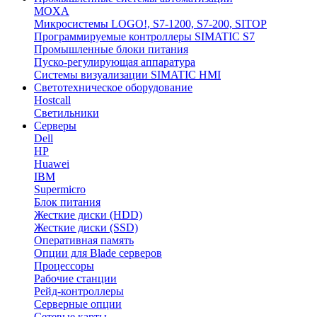
MOXA
Микросистемы LOGO!, S7-1200, S7-200, SITOP
Программируемые контроллеры SIMATIC S7
Промышленные блоки питания
Пуско-регулирующая аппаратура
Системы визуализации SIMATIC HMI
Светотехническое оборудование
Hostcall
Светильники
Серверы
Dell
HP
Huawei
IBM
Supermicro
Блок питания
Жесткие диски (HDD)
Жесткие диски (SSD)
Оперативная память
Опции для Blade серверов
Процессоры
Рабочие станции
Рейд-контроллеры
Серверные опции
Сетевые карты