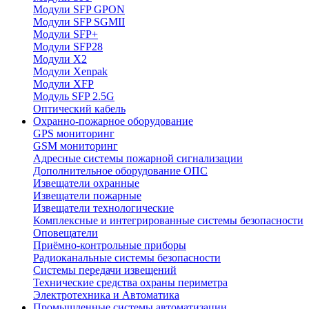
Модули SFP GPON
Модули SFP SGMII
Модули SFP+
Модули SFP28
Модули X2
Модули Xenpak
Модули XFP
Модуль SFP 2.5G
Оптический кабель
Охранно-пожарное оборудование
GPS мониторинг
GSM мониторинг
Адресные системы пожарной сигнализации
Дополнительное оборудование ОПС
Извещатели охранные
Извещатели пожарные
Извещатели технологические
Комплексные и интегрированные системы безопасноcти
Оповещатели
Приёмно-контрольные приборы
Радиоканальные системы безопасности
Системы передачи извещений
Технические средства охраны периметра
Электротехника и Автоматика
Промышленные системы автоматизации