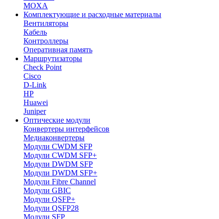
MOXA
Комплектующие и расходные материалы
Вентиляторы
Кабель
Контроллеры
Оперативная память
Маршрутизаторы
Check Point
Cisco
D-Link
HP
Huawei
Juniper
Оптические модули
Конвертеры интерфейсов
Медиаконвертеры
Модули CWDM SFP
Модули CWDM SFP+
Модули DWDM SFP
Модули DWDM SFP+
Модули Fibre Channel
Модули GBIC
Модули QSFP+
Модули QSFP28
Модули SFP